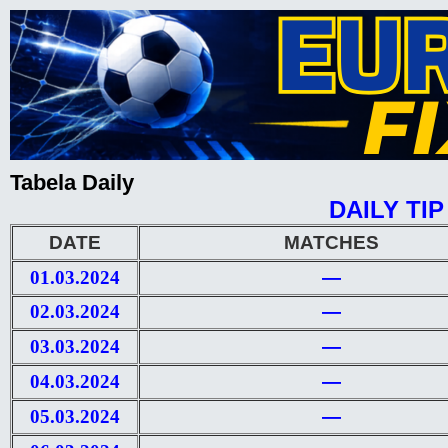
Tabela Daily
DAILY TI
DATE
MATCHES
01.03.2024
—
02.03.2024
—
03.03.2024
—
04.
03
.2024
—
05.03.2024
—