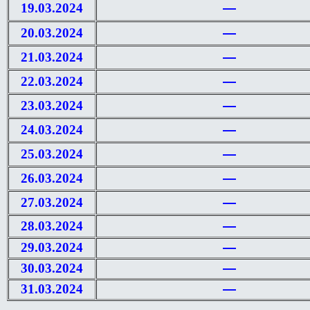
19.03.2024
—
20.03.2024
—
21.03.2024
—
22.03.2024
—
23.03.2024
—
24.03.2024
—
25.03.2024
—
26.03.2024
—
27.03.2024
—
28.03.2024
—
29.03.2024
—
30.03.2024
—
31.03.2024
—