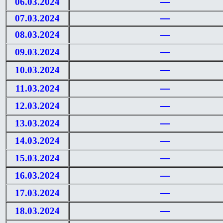
06.03.2024
—
07.03.2024
—
08.03.2024
—
09.03.2024
—
10.03.2024
—
11.03.2024
—
12.03.2024
—
13.03.2024
—
14.03.2024
—
15.03.2024
—
16.03.2024
—
17.03.2024
—
18.03.2024
—